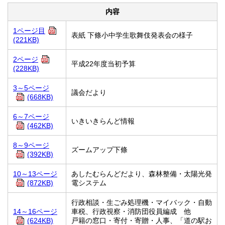
内容
1ページ目
表紙 下條小中学生歌舞伎発表会の様子
(221KB)
2ページ
平成22年度当初予算
(228KB)
3～5ページ
議会だより
(668KB)
6～7ページ
いきいきらんど情報
(462KB)
8～9ページ
ズームアップ下條
(392KB)
10～13ページ
あしたむらんどだより、森林整備・太陽光発
(872KB)
電システム
行政相談・生ごみ処理機・マイバック・自動
14～16ページ
車税、行政視察・消防団役員編成 他
(624KB)
戸籍の窓口・寄付・寄贈・人事、「道の駅お