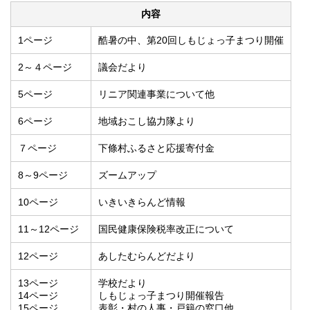
内容
1ページ
酷暑の中、第20回しもじょっ子まつり開催
2～４ページ
議会だより
5ページ
リニア関連事業について他
6ページ
地域おこし協力隊より
７ページ
下條村ふるさと応援寄付金
8～9ページ
ズームアップ
10ページ
いきいきらんど情報
11～12ページ
国民健康保険税率改正について
12ページ
あしたむらんどだより
13ページ
学校だより
14ページ
しもじょっ子まつり開催報告
15ページ
表彰・村の人事・戸籍の窓口他