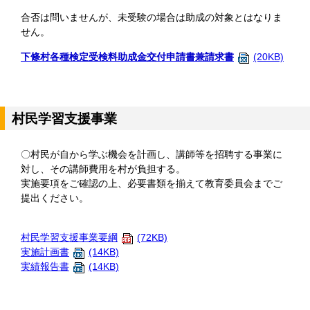
合否は問いませんが、未受験の場合は助成の対象とはなりま
せん。
下條村各種検定受検料助成金交付申請書兼請求書
(20KB)
村民学習支援事業
〇村民が自から学ぶ機会を計画し、講師等を招聘する事業に
対し、その講師費用を村が負担する。
実施要項をご確認の上、必要書類を揃えて教育委員会までご
提出ください。
村民学習支援事業要綱
(72KB)
実施計画書
(14KB)
実績報告書
(14KB)