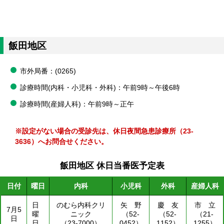
飯田地区
市外局番：(0265)
診療時間(内科・小児科・外科)：午前9時～午後6時
診療時間(産婦人科)：午前9時～正午
※設定がない場合の受診先は、休日夜間急患診療所（23-
3636）へお問合せください。
飯田地区 休日当番医予定表
日付
曜日
内科
小児科
外科
産婦人科
日
のむら内科クリ
矢 野
慶 友
市 立
7月5
曜
ニック
（52-
（52-
（21-
日
日
（23-7000）
0452）
1152）
1255）