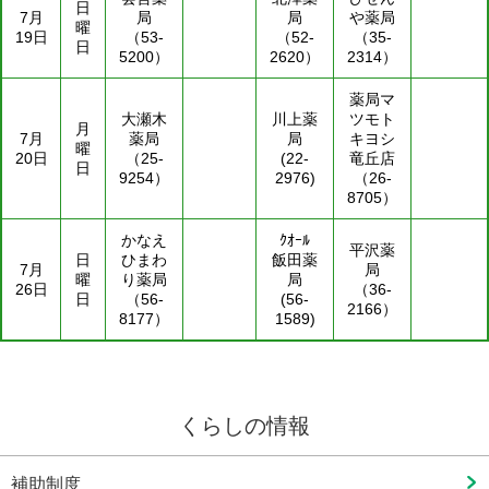
日
7月
局
局
や薬局
曜
19日
（53-
（52-
（35-
日
5200）
2620）
2314）
薬局マ
大瀬木
川上薬
ツモト
月
7月
薬局
局
キヨシ
曜
20日
（25-
(22-
竜丘店
日
9254）
2976)
（26-
8705）
かなえ
ｸｵｰﾙ
平沢薬
日
ひまわ
飯田薬
7月
局
曜
り薬局
局
26日
（36-
日
（56-
(56-
2166）
8177）
1589)
くらしの情報
補助制度