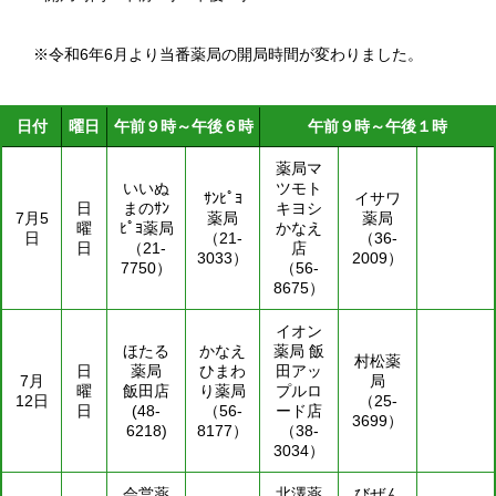
※令和6年6月より当番薬局の開局時間が変わりました。
日付
曜日
午前９時～午後６時
午前９時～午後１時
薬局マ
いいぬ
ツモト
ｻﾝﾋﾟﾖ
イサワ
日
まのｻﾝ
キヨシ
7月5
薬局
薬局
曜
ﾋﾟﾖ薬局
かなえ
日
（21-
（36-
日
（21-
店
3033）
2009）
7750）
（56-
8675）
イオン
ほたる
かなえ
薬局 飯
村松薬
日
薬局
ひまわ
田アッ
7月
局
曜
飯田店
り薬局
プルロ
12日
（25-
日
(48-
（56-
ード店
3699）
6218)
8177）
（38-
3034）
会営薬
北澤薬
びぜん