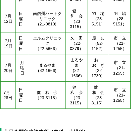
健
日
南信州ハートク
羽 場
羽 場
7月
和 会
曜
リニック
（28-
（28-
12日
（23-
日
(21-0810)
5151）
5151）
3115）
日
エルムクリニッ
久 田
慶 友
市 立
7月
曜
ク
（22-
（52-
（21-
19日
日
（22-5666）
0379）
1152）
1255）
まるや
お
月
市 立
7月
まるやま
ま
お ぎ
曜
（21-
20日
(32-1666)
(32-
（22-
日
1255）
1666)
1730）
健
健
日
市 立
7月
健 和 会
和 会
和 会
曜
（21-
26日
（23-3115）
（23-
（23-
日
1255）
3115）
3115）