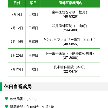
日付
曜日
歯科医療機関名
歯科医院なかや（松尾）
7月5日
日曜日
（48-5328）
武井歯科医院（白山町）
7月12日
日曜日
（24-6480）
たけむらファミリー歯科（丸山町）
7月19日
日曜日
（48-5855）
下平歯科医院（下伊那郡松川町）
7月20日
月曜日
（37-2006）
長瀬歯科医院（本町）
7月26日
日曜日
（22-0475）
休日当番薬局
市外局番：(0265)
開局時間：午前9時～午後6時