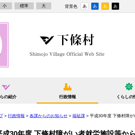
小
標準
大
あ
あ
あ
あ
背景色
らの紹介
行政情報
くらしの
プ
>
行政情報
>
各課からのお知らせ
>
福祉課
> 平成30年度 下條村
平成30年度 下條村障がい者就労施設等か