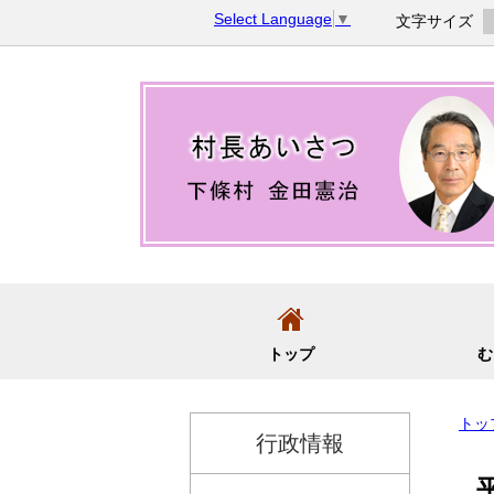
コ
Select Language
▼
文字サイズ
ン
テ
ン
ツ
へ
移
動
トップ
む
トッ
行政情報