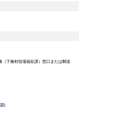
條（下條村役場福祉課）窓口または郵送
KB)