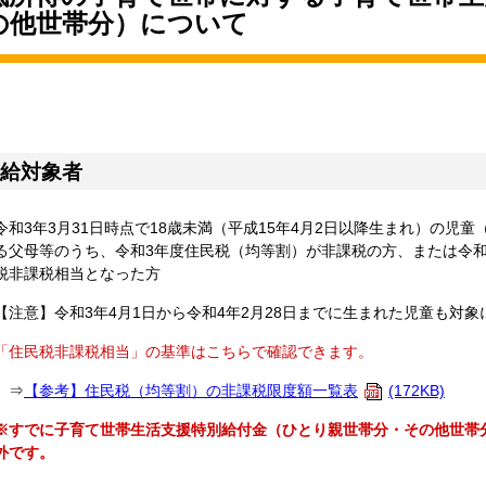
の他世帯分）について
給対象者
令和3年3月31日時点で18歳未満（平成15年4月2日以降生まれ）の児
る父母等のうち、令和3年度住民税（均等割）が非課税の方、または令和
税非課税相当となった方
【注意】令和3年4月1日から令和4年2月28日までに生まれた児童も対
「住民税非課税相当」の基準はこちらで確認できます。
⇒
【参考】住民税（均等割）の非課税限度額一覧表
(172KB)
※すでに子育て世帯生活支援特別給付金（ひとり親世帯分・その他世帯
外です。