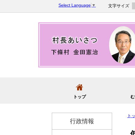
コ
Select Language
▼
文字サイズ
ン
テ
ン
ツ
へ
移
動
トップ
む
ト
行政情報