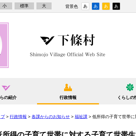
小
標準
大
あ
あ
あ
あ
背景色
らの紹介
行政情報
くらしの
ップ
>
行政情報
>
各課からのお知らせ
>
福祉課
> 低所得の子育て世帯
低所得の子育て世帯に対する子育て世帯生