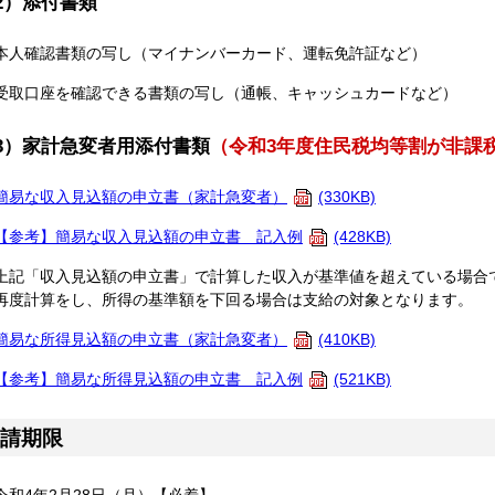
2）添付書類
本人確認書類の写し（マイナンバーカード、運転免許証など）
受取口座を確認できる書類の写し（通帳、キャッシュカードなど）
3）家計急変者用添付書類
（令和3年度住民税均等割が非課
簡易な収入見込額の申立書（家計急変者）
(330KB)
【参考】簡易な収入見込額の申立書 記入例
(428KB)
上記「収入見込額の申立書」で計算した収入が基準値を超えている場合
再度計算をし、所得の基準額を下回る場合は支給の対象となります。
簡易な所得見込額の申立書（家計急変者）
(410KB)
【参考】簡易な所得見込額の申立書 記入例
(521KB)
請期限