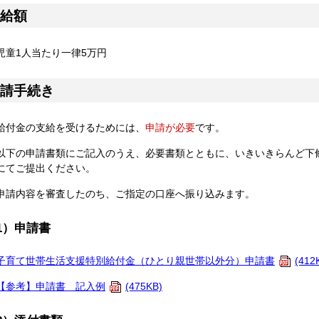
給額
児童1人当たり一律5万円
請手続き
給付金の支給を受けるためには、
申請が必要
です。
以下の申請書類にご記入のうえ、必要書類とともに、いきいきらんど下
にてご提出ください。
申請内容を審査したのち、ご指定の口座へ振り込みます。
1）申請書
子育て世帯生活支援特別給付金（ひとり親世帯以外分）申請書
(412
【参考】申請書 記入例
(475KB)