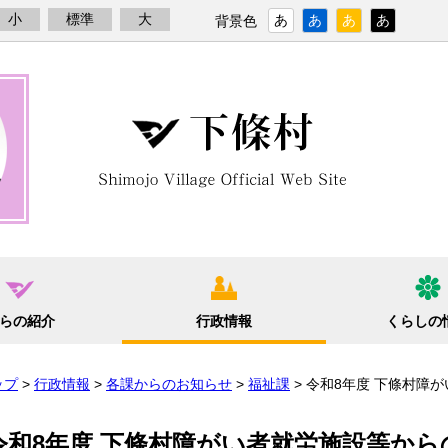
小
標準
大
あ
あ
あ
あ
背景色
らの紹介
行政情報
くらしの
ップ
>
行政情報
>
各課からのお知らせ
>
福祉課
> 令和8年度 下條村障
令和8年度 下條村障がい者就労施設等か