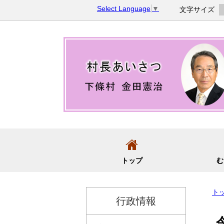
コ
Select Language
▼
文字サイズ
ン
テ
ン
ツ
へ
移
動
トップ
む
ト
行政情報