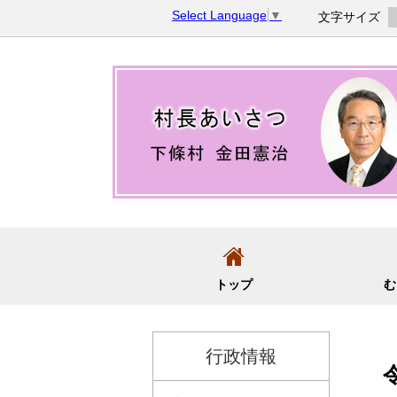
コ
Select Language
▼
文字サイズ
ン
テ
ン
ツ
へ
移
動
トップ
む
行政情報