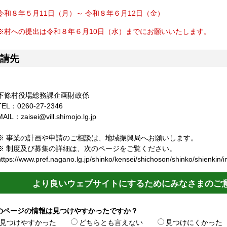
令和８年５月11日（月）～ 令和８年６月12日（金）
※村への提出は令和８年６月10日（水）までにお願いいたします。
請先
下條村役場総務課企画財政係
TEL：0260-27-2346
MAIL：zaisei@vill.shimojo.lg.jp
※ 事業の計画や申請のご相談は、地域振興局へお願いします。
※ 制度及び募集の詳細は、次のページをご覧ください。
https://www.pref.nagano.lg.jp/shinko/kensei/shichoson/shinko/shienkin/i
より良いウェブサイトにするためにみなさまのご
のページの情報は見つけやすかったですか？
見つけやすかった
どちらとも言えない
見つけにくかった