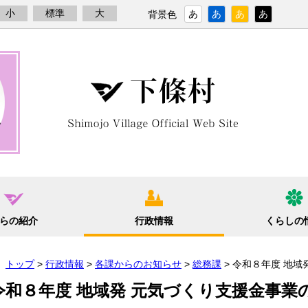
小
標準
大
あ
あ
あ
あ
背景色
らの紹介
行政情報
くらしの
トップ
>
行政情報
>
各課からのお知らせ
>
総務課
> 令和８年度 地
令和８年度 地域発 元気づくり支援金事業