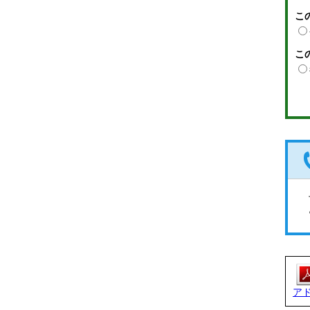
こ
こ
ア